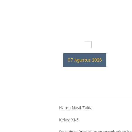
07 Agustus 2026
Nama:Navil Zakia
Kelas: XI-6
Deskripsi: Puisi ini menggambarkan k