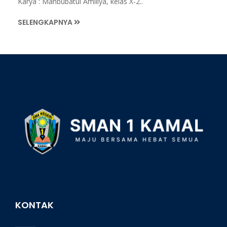
Karya : Mahbubatul Amiliya, kelas X-2..
SELENGKAPNYA
KONTAK