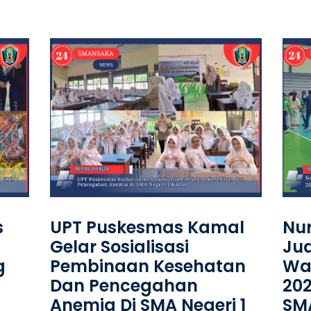
s
UPT Puskesmas Kamal
Nur
Gelar Sosialisasi
Jua
g
Pembinaan Kesehatan
Wal
Dan Pencegahan
20
Anemia Di SMA Negeri 1
SM