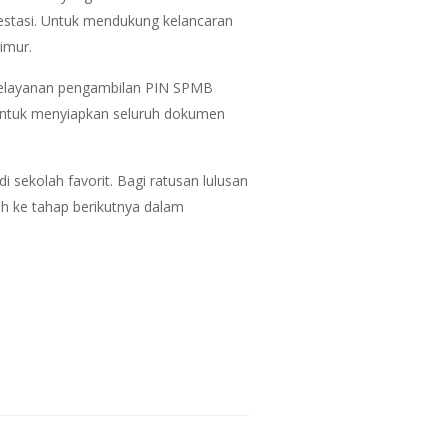
prestasi. Untuk mendukung kelancaran
imur.
 pelayanan pengambilan PIN SPMB
 untuk menyiapkan seluruh dokumen
sekolah favorit. Bagi ratusan lulusan
ah ke tahap berikutnya dalam