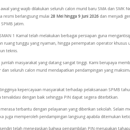
wal yang wajib dilakukan seluruh calon murid baru SMA dan SMK Ne
ra resmi berlangsung mulai
28 Mei hingga 9 Juni 2026
dan menjadi ger
 SPMB Jatim.
SMAN 1 Kamal telah melakukan berbagai persiapan guna mengantisipas
n ruang tunggu yang nyaman, hingga penempatan operator khusus 
n teknis.
, jumlah masyarakat yang datang sangat tinggi. Kami berupaya membe
r dan seluruh calon murid mendapatkan pendampingan yang maksimal
tingginya kepercayaan masyarakat terhadap pelaksanaan SPMB tahun 
ervalidasi dengan baik sehingga PIN dapat segera diterbitkan.
 merasa terbantu dengan pelayanan yang diberikan sekolah. Selain m
a juga memperoleh pendampingan langsung apabila ditemukan ketida
 sendiri telah menegaskan bahwa pengambilan PIN merupakan tahapan 