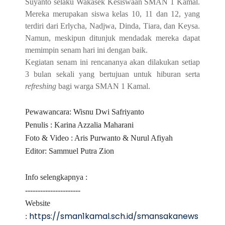
Suyanto
selaku Wakasek
K
esiswaan
SMAN
1
K
amal
.
Mereka
merupakan siswa kelas 10,
11 dan 12
, y
ang
terdiri
dari E
rlycha,
N
adjwa
, D
inda,
T
iara,
dan
K
eysa
.
Namun, meskipun ditunjuk mendadak mereka dapat
memimpin senam hari ini dengan baik.
Kegiatan senam ini rencananya akan dilakukan setiap
3 bulan sekali yang bertujuan untuk hiburan serta
refres
h
ing
bagi warga
SMAN
1
K
amal.
Pewawancara: Wisnu Dwi Safriyanto
Penulis : Karina Azzalia Maharani
Foto & Video : Aris Purwanto & Nurul Afiyah
Editor: Sammuel Putra Zion
Info selengkapnya :
----------------------
Website
https://sman1kamal.sch.id/smansakanews
: