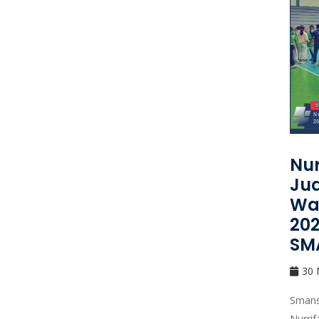
Nur
Jua
Wal
20
SM
30 
Smans
Nurrif