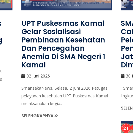
s
UPT Puskesmas Kamal
SMA
Gelar Sosialisasi
Cal
g
Pembinaan Kesehatan
Pe
Dan Pencegahan
Pe
Anemia Di SMA Negeri 1
Jat
Kamal
Dim
A
02 Juni 2026
30 
s
SmansakaNews, Selasa, 2 Juni 2026 Petugas
Smans
pelayanan kesehatan UPT Puskesmas Kamal
lingk
melaksanakan kegia..
SELE
SELENGKAPNYA