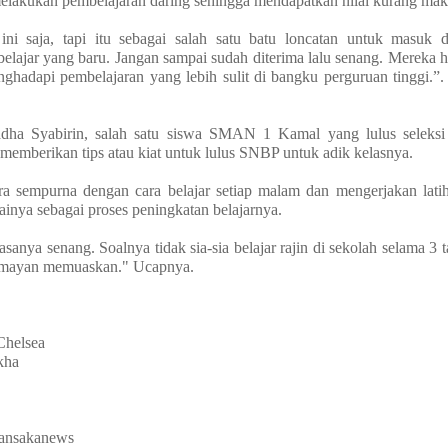
 melakukan pembelajaran daring sehingga mendapatkan nilai kurang mak
ini saja, tapi itu sebagai salah satu batu loncatan untuk masuk 
elajar yang baru. Jangan sampai sudah diterima lalu senang. Mereka ha
ghadapi pembelajaran yang lebih sulit di bangku perguruan tinggi.”
dha Syabirin, salah satu siswa SMAN 1 Kamal yang lulus seleksi
emberikan tips atau kiat untuk lulus SNBP untuk adik kelasnya.
 sempurna dengan cara belajar setiap malam dan mengerjakan latiha
ilainya sebagai proses peningkatan belajarnya.
sanya senang. Soalnya tidak sia-sia belajar rajin di sekolah selama 
a lumayan memuaskan." Ucapnya.
Chelsea
kha
mansakanews