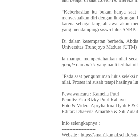
lalu belajar di saat Covid-19. Mereka
“Keberhasilan itu bukan hanya saat 
menyesuaikan diri dengan lingkungan b
karena sebagai langkah awal akan men
yang mendampingi siswa lulus SNBP.
Di dalam kesempatan berbeda, Abdia
Universitas Trunojoyo Madura (UTM) m
Ia mampu mempertahankan nilai secara
google
dan
quiziz
yang nanti terlihat n
"Pada saat pengumuman lulus seleksi ra
nilai. Proses ini susah tetapi hasilny
Pewawancara : Kamelia Putri
Penulis: Eka Rizky Putri Rahayu
Foto & Video: Aprylia Irna Dyah F & 
Editor: Dhaevita Amartika & Siti Zulai
Info selengkapnya :
----------------------
Website : https://sman1kamal.sch.id/s