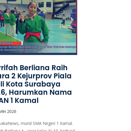
rifah Berliana Raih
ra 2 Kejurprov Piala
i Kota Surabaya
26, Harumkan Nama
AN 1 Kamal
Mei 2026
akaNews, murid SMA Negeri 1 Kamal.
ah Berliana A., siswi kelas XI-10, berhasil