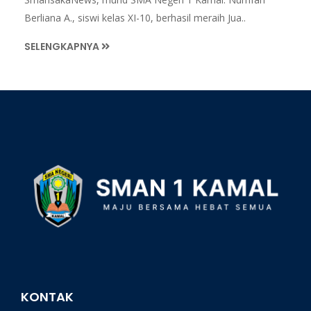
Berliana A., siswi kelas XI-10, berhasil meraih Jua..
SELENGKAPNYA
KONTAK