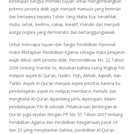
kehidupan bangsa memiliki tujuan untuk mengembangkan
potensi peserta didik agar menjadi manusia yang beriman
dan bertaqwa kepada Tuhan Yang Maha Esa, berakhlak
mulia, sehat, berilmu, cakap, kreatif, mandiri dan menjadi
warga negara yang demokratis dan bertanggungjawab.
Untuk mencapai tujuan dan fungsi Pendidikan Nasional
maka ditetapkan Pendidikan Agama sebagai mata pelajaran
wajib diikuti oleh peserta didik. Permendiknas No. 22 Tahun
2006 tentang Standar Isi, diuraikan bahwa ruang lingkup PAI
meliputi aspek Al-Qur’an, Hadits, Fiqh, Akhlak, Aqidah, dan
Tarikh. Aspek Al-Qur’an menjadi aspek prioritas karena itu
pembelajaran aspek ini meliputi membaca, menulis dan
menghafal Al-Qur’an dipandang perlu dipertajam dalam
pembelajaran PAI di sekolah. Pelaksanaan bimbingan Al-
Qur’an juga sejalan dengan PP No. 55 Tahun 2007 tentang
Pendidikan Agama dan Pendidikan Keagamaan pasal 24
dan 25 yang menjelaskan bahwa, pendidikan Al-Qur’an